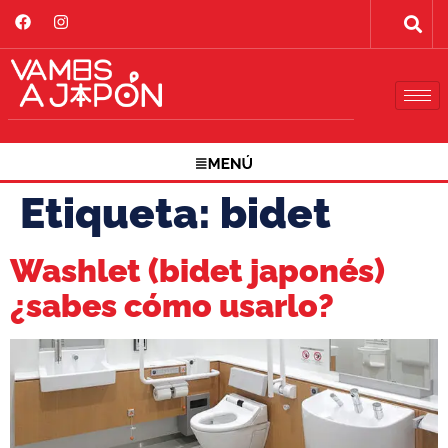
Etiqueta:
bidet
Washlet (bidet japonés)
¿sabes cómo usarlo?