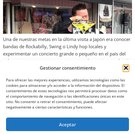
Una de nuestras metas en la última visita a Japón era conocer
bandas de Rockabilly, Swing o Lindy hop locales y
experimentar un concierto grande o pequeño en el país del
sol naciente, pero para nuestra sorpresa las opciones además
Gestionar consentimiento
de ser muy limitadas terminaban a más tardar las 10 de la
noche, pero tuvimos […]
Para ofrecer las mejores experiencias, utilizamos tecnologías como las
cookies para almacenar y/o acceder a la información del dispositivo. El
consentimiento de estas tecnologías nos permitirá procesar datos como
el comportamiento de navegación o las identificaciones únicas en este
sitio. No consentir o retirar el consentimiento, puede afectar
negativamente a ciertas características y funciones.
Aviso de privacidad
Política de cookies
Aceptar
Derechos Reservados 2024 Powered by olonatech.com