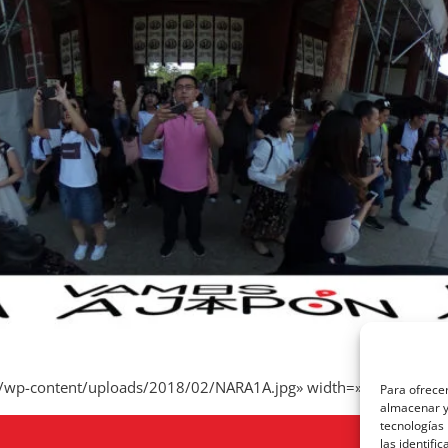
n/wp-content/uploads/2018/02/NARA1A.jpg» width=»100%» ]
Para ofrecer
almacenar y/
tecnologías
las identifi