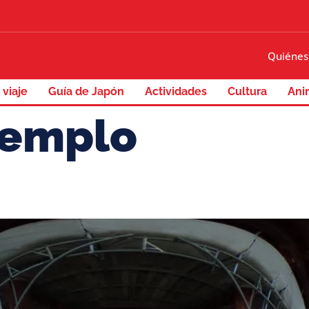
Quiénes
 viaje
Guía de Japón
Actividades
Cultura
Ani
templo