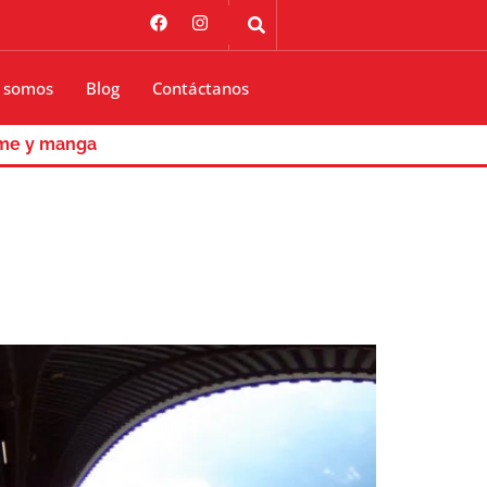
 somos
Blog
Contáctanos
me y manga