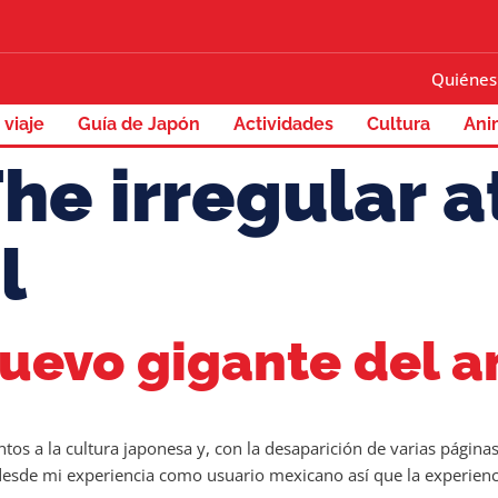
Quiénes
 viaje
Guía de Japón
Actividades
Cultura
Ani
he irregular 
l
 nuevo gigante del 
os a la cultura japonesa y, con la desaparición de varias págin
esde mi experiencia como usuario mexicano así que la experiencia