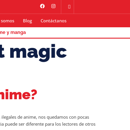
 somos
Blog
Contáctanos
me y manga
at magic
anime?
as ilegales de anime, nos quedamos con pocas
 puede ser diferente para los lectores de otros