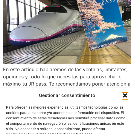
En este artículo hablaremos de las ventajas, limitantes,
opciones y todo lo que necesitas para aprovechar el
máximo tu JR pass. Te recomendamos poner atención a
los nuevos precios y cambios con el JR pass a partir de
Gestionar consentimiento
octubre 2023. Japón tiene una de las redes ferroviarias
más extensas en su territorio y es probablemente […]
Para ofrecer las mejores experiencias, utilizamos tecnologías como las
cookies para almacenar y/o acceder a la información del dispositivo. El
consentimiento de estas tecnologías nos permitirá procesar datos como
el comportamiento de navegación o las identificaciones únicas en este
sitio. No consentir o retirar el consentimiento, puede afectar