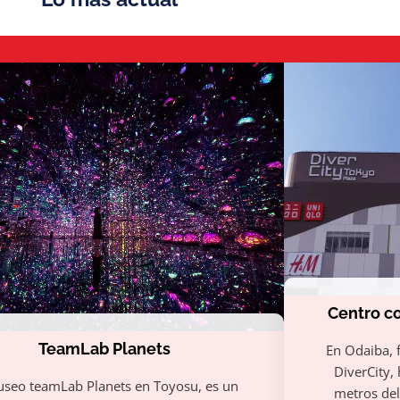
Centro co
TeamLab Planets
En Odaiba, f
DiverCity,
useo teamLab Planets en Toyosu, es un
metros de