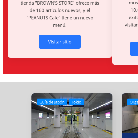
muse
tienda "BROWN'S STORE" ofrece más
10,
de 160 artículos nuevos, y el
exit
"PEANUTS Cafe" tiene un nuevo
visita
menú.
Visitar sitio
Guía de Japón
Tokio
Orga