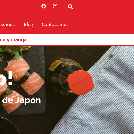
 somos
Blog
Contáctanos
me y manga
o!
l de Japón