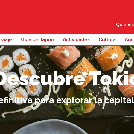
Quiénes
 viaje
Guía de Japón
Actividades
Cultura
Ani
Descubre Toki
efinitiva para explorar la capita