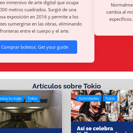
o inmersivo de arte digital que ocupa
Normalmen
000 metros cuadrados. Surgió de una
cambia al m
osa exposición en 2016 y permite a los
específicos
ntes sumergirse en las obras, eliminando
fronteras entre el cuerpo y el arte.
Comprar boletos: Get your guide
Artículos sobre Tokio
niza tu viaje
Tokio
Actividades
Tokio
Así se celebra