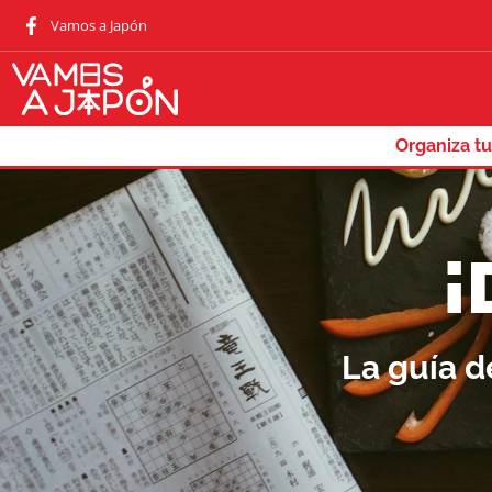
Vamos a Japón
Organiza tu
¡
La guía d