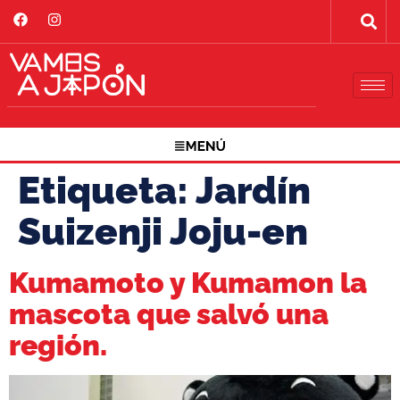
Etiqueta:
Jardín
Suizenji Joju-en
Kumamoto y Kumamon la
mascota que salvó una
región.