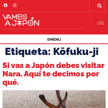
Etiqueta:
Kōfuku-ji
Si vas a Japón debes visitar
Nara. Aquí te decimos por
qué.