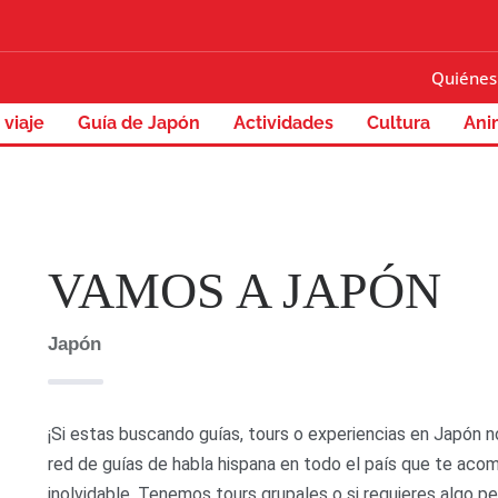
Quiénes
 viaje
Guía de Japón
Actividades
Cultura
Ani
VAMOS A JAPÓN
Japón
¡Si estas buscando guías, tours o experiencias en Japón
red de guías de habla hispana en todo el país que te acom
inolvidable. Tenemos tours grupales o si requieres algo 