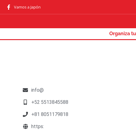
Vamos a Japón
Organiza tu
info@
+52 5513845588
+81 8051179818
https: